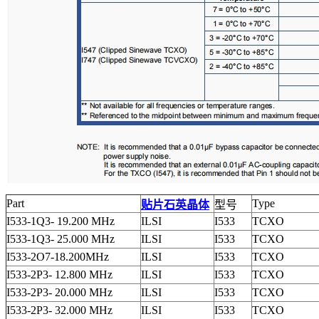
Part
Type
贴片石英晶体
型号
I533-1Q3- 19.200 MHz
ILSI
I533
TCXO
I533-1Q3- 25.000 MHz
ILSI
I533
TCXO
I533-2O7-18.200MHz
ILSI
I533
TCXO
I533-2P3- 12.800 MHz
ILSI
I533
TCXO
I533-2P3- 20.000 MHz
ILSI
I533
TCXO
I533-2P3- 32.000 MHz
ILSI
I533
TCXO