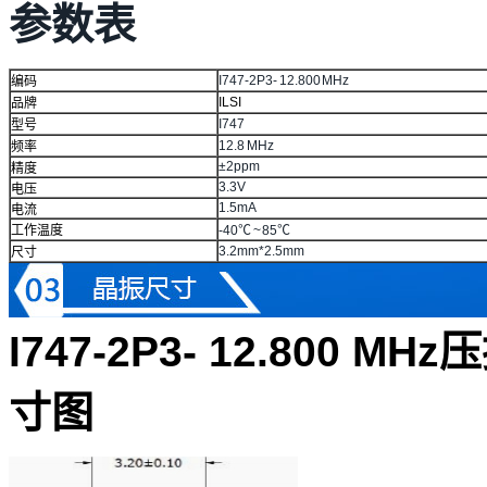
参数表
I747-2P3- 12.800 MHz
编码
ILSI
品牌
I747
型号
12.8 MHz
频率
±2ppm
精度
3.3V
电压
1.5mA
电流
工作温度
-40℃ ~ 85℃
3.2mm*2.5mm
尺寸
I747-2P3- 12.800 
寸图