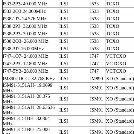
I533-2P3- 40.000 MHz
ILSI
I533
TCXO
I533-2Q3-24.000MHz
ILSI
I533
TCXO
I538-1J3- 24.576 MHz
ILSI
I538
TCXO
I538-2P3- 32.000 MHz
ILSI
I538
TCXO
I538-2P3- 39.000 MHz
ILSI
I538
TCXO
I538-2Q3- 26.000 MHz
ILSI
I538
TCXO
I538-3J7-16.000MHz
ILSI
I538
TCXO
I747-1O7- 24.000 MHz
ILSI
I747
VCTCXO
I747-2P3- 12.800 MHz
ILSI
I747
VCTCXO
I747-5Y3- 26.000 MHz
ILSI
I747
VCTCXO
IM890-IDCC- 32.768 KHz
ILSI
IM890
XO (Standard)
ISM91-3151AH- 19.0699
ILSI
ISM91
XO (Standard)
MHz
ISM91-3151AH- 28.375
ILSI
ISM91
XO (Standard)
MHz
ISM91-3151AH- 28.63636
ILSI
ISM91
XO (Standard)
MHz
ISM91-3151BH- 3.6864
ILSI
ISM91
XO (Standard)
MHz
ISM91-3151BO- 25.000
ILSI
ISM91
XO (Standard)