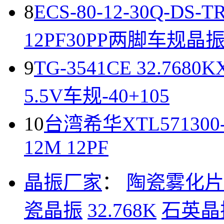
8
ECS-80-12-30Q-DS-
12PF30PP两脚车规晶
9
TG-3541CE 32.76
5.5V车规-40+105
10
台湾希华XTL571300
12M 12PF
晶振厂家
：
陶瓷雾化片
瓷晶振
32.768K
石英晶