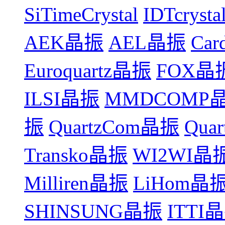
SiTimeCrystal
IDTcryst
AEK晶振
AEL晶振
Car
Euroquartz晶振
FOX晶
ILSI晶振
MMDCOMP
振
QuartzCom晶振
Qua
Transko晶振
WI2WI晶
Milliren晶振
LiHom晶
SHINSUNG晶振
ITTI